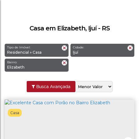
Casa em Elizabeth, Ijuí - RS
Tipo de Imóvel:
Cidade:
Residencial » Casa
Ijuí
Bairro:
Elizabeth
Busca Avançada
Casa