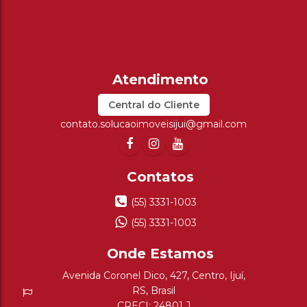
Central do Cliente
contato.solucaoimoveisijui@gmail.com
(55) 3331-1003
(55) 3331-1003
Avenida Coronel Dico
,
427
,
Centro
,
Ijuí
,
RS
,
Brasil
CRECI: 24801 J