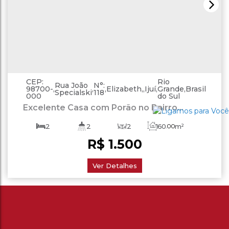
CEP:
Rio
Rua João
N°:
98700-
,
,
,
Elizabeth
,
Ijuí
,
Grande
,
Brasil
Specialski
118
000
do Sul
Excelente Casa com Porão no Bairro
Elizabeth
2
2
2
160
.00
m²
R$
1.500
220
.00
m²
Ver Detalhes