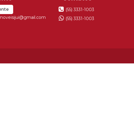
ente
(55) 3331-1003
imoveisijui@gmail.com
(55) 3331-1003