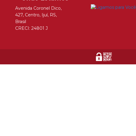
Avenida Coronel Dico
,
427
,
Centro
,
Ijuí
,
RS
,
Brasil
CRECI: 24801 J