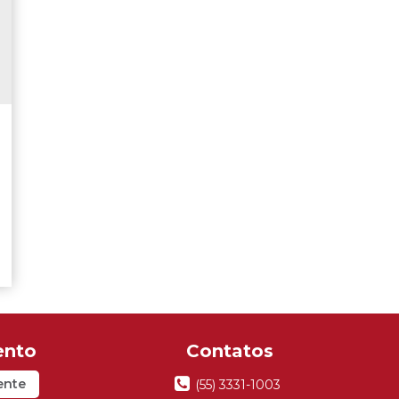
il
ente
(55) 3331-1003