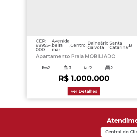
CEP:
Avenida
Balneário
Santa
88955-
,
beira
,
Centro
,
,
,
Bras
Gaivota
Catarina
000
mar
Apartamento Praia MOBILIADO
2
3
2
2
R$
1.000.000
1 ~ 2
110
.00
m²
Ver Detalhes
Central do Cli