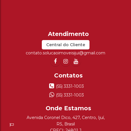
Central do Cliente
contato.solucaoimoveisijui@gmail.com
(55) 3331-1003
(55) 3331-1003
Avenida Coronel Dico
,
427
,
Centro
,
Ijuí
,
RS
,
Brasil
CRECI: 24801 J