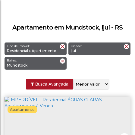
Apartamento em Mundstock, Ijuí - RS
Tipo de Imóvel:
Cidade:
Residencial » Apartamento
Ijuí
Bairro:
Mundstock
Busca Avançada
Apartamento