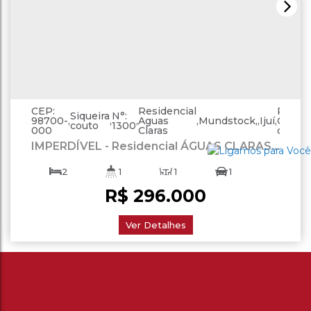
CEP:
Residencial
Rio
Siqueira
N°:
98700-
,
,
,
Aguas
,
Mundstock
,
Ijuí
,
Grand
couto
1300
000
Claras
do Sul
IMPERDÍVEL - Residencial ÁGUAS CLARAS -
Apartamentos à Venda
2
1
1
1
R$
296.000
55
.00
m²
Ver Detalhes