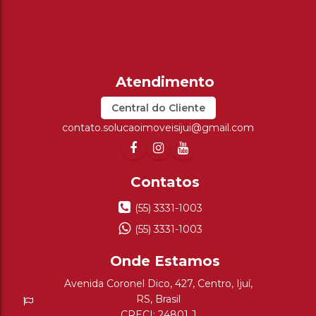
Central do Cliente
contato.solucaoimoveisijui@gmail.com
(55) 3331-1003
(55) 3331-1003
Avenida Coronel Dico
,
427
,
Centro
,
Ijuí
,
RS
,
Brasil
CRECI: 24801 J