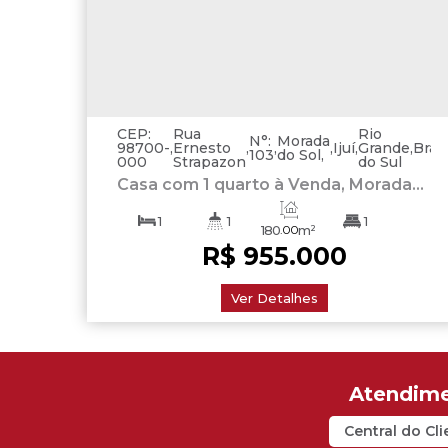
CEP:
Rua
Rio
N°:
Morada
98700-
,
Ernesto
,
,
,
Ijuí
,
Grande
,
Brasi
103
do Sol
000
Strapazon
do Sul
Casa com 1 quarto à Venda, Morada
do Sol - Ijuí
1
1
1
180
.00
m²
R$
955.000
360
.00
m²
180
.00
m²
Ver Detalhes
Central do Cli