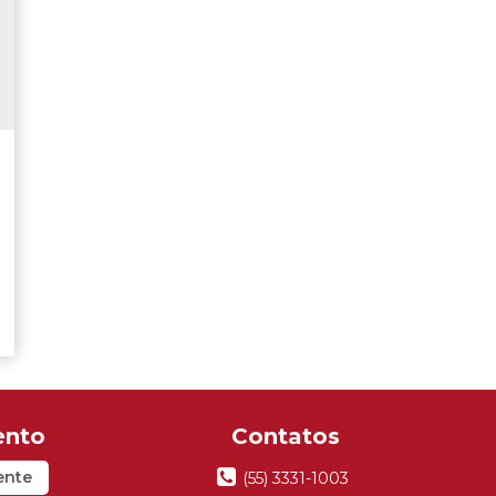
l
ente
(55) 3331-1003