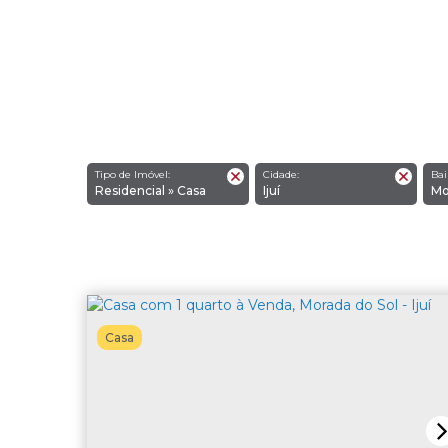
Tipo de Imóvel:
Cidade:
Bai
Residencial » Casa
Ijuí
M
Casa