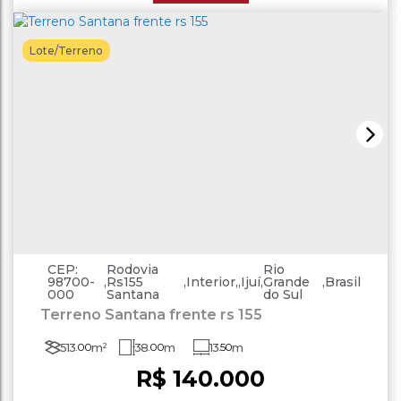
Lote/Terreno
CEP:
Rodovia
Rio
98700-
,
Rs155
,
Interior
,
Ijuí
,
Grande
,
Brasil
000
Santana
do Sul
Terreno Santana frente rs 155
513
.00
m²
38
.00
m
13
.50
m
R$
140.000