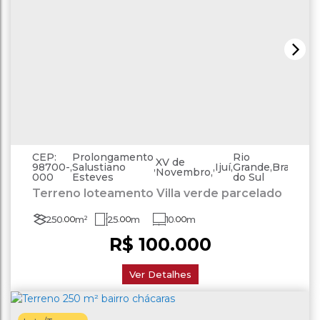
CEP:
Prolongamento
Rio
XV de
98700-
,
Salustiano
,
,
Ijuí
,
Grande
,
Brasil
Novembro
000
Esteves
do Sul
Terreno loteamento Villa verde parcelado
250
.00
m²
25
.00
m
10
.00
m
R$
100.000
Ver Detalhes