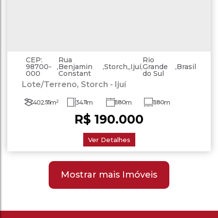
CEP:
Rua
Rio
98700-
,
Benjamin
,
Storch
,
Ijuí
,
Grande
,
Brasil
000
Constant
do Sul
Lote/Terreno, Storch - Ijuí
402
.55
m²
34
.11
m
11
.80
m
11
.80
m
R$
190.000
Ver Detalhes
Mostrar mais Imóveis