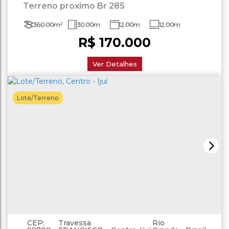
Terreno proximo Br 285
360
.00
m²
30
.00
m
12
.00
m
12
.00
m
R$
170.000
Ver Detalhes
Lote/Terreno
CEP:
Travessa
Rio