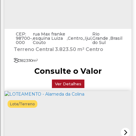
CEP:
rua Max franke
Rio
98700-
,
esquina Luiza
,
Centro
,
Ijuí
,
Grande
,
Brasil
000
Couto
do Sul
Terreno Central 3.823.50 m² Centro
3823
.50
m²
Consulte o Valor
Ver Detalhes
Lote/Terreno