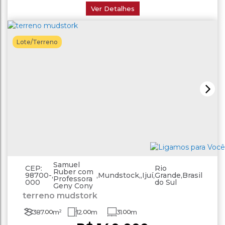
Ver Detalhes
Lote/Terreno
Samuel
CEP:
Rio
Ruber com
98700-
,
,
Mundstock
,
Ijuí
,
Grande
,
Brasil
Professora
000
do Sul
Geny Cony
terreno mudstork
387
.00
m²
12
.00
m
31
.00
m