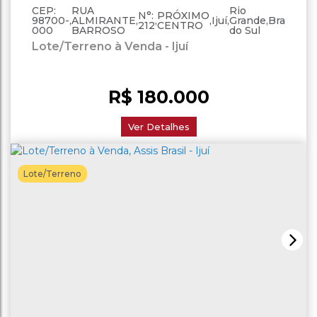
CEP:
RUA
Rio
N°:
PRÓXIMO
98700-
,
ALMIRANTE
,
,
,
Ijuí
,
Grande
,
Brasil
212
CENTRO
000
BARROSO
do Sul
Lote/Terreno à Venda - Ijuí
R$
180.000
Ver Detalhes
Lote/Terreno