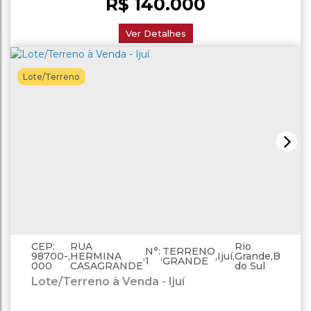
R$
140.000
Ver Detalhes
Lote/Terreno
CEP:
RUA
Rio
N°:
TERRENO
98700-
,
HERMINA
,
,
,
Ijuí
,
Grande
,
Brasil
1
GRANDE
000
CASAGRANDE
do Sul
Lote/Terreno à Venda - Ijuí