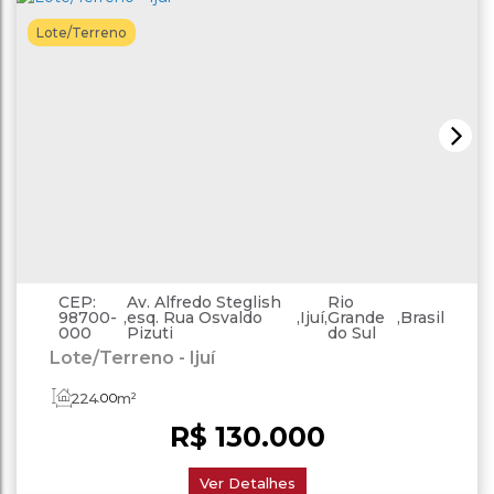
Lote/Terreno
CEP:
Av. Alfredo Steglish
Rio
98700-
,
esq. Rua Osvaldo
,
Ijuí
,
Grande
,
Brasil
000
Pizuti
do Sul
Lote/Terreno - Ijuí
224
.00
m²
R$
130.000
Ver Detalhes