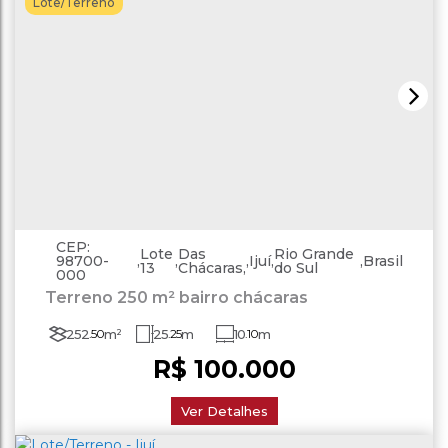
Lote/Terreno
CEP:
Lote
Das
Rio Grande
98700-
,
,
,
Ijuí
,
,
Brasil
13
Chácaras
do Sul
000
Terreno 250 m² bairro chácaras
252
.50
m²
25
.25
m
10
.10
m
R$
100.000
Ver Detalhes