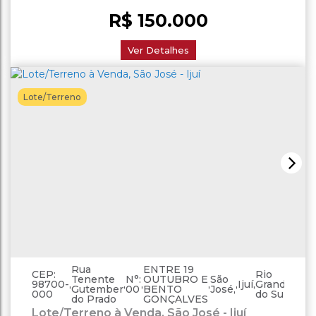
R$
150.000
Ver Detalhes
Lote/Terreno
Rua
ENTRE 19
CEP:
Rio
Tenente
N°:
OUTUBRO E
São
98700-
,
,
,
,
,
Ijuí
,
Grande
,
Bras
Gutember
00
BENTO
José
000
do Sul
do Prado
GONÇALVES
Lote/Terreno à Venda, São José - Ijuí