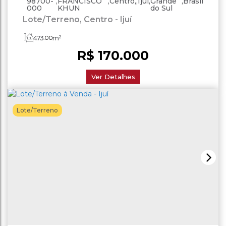
98700-
,
FRANCISCO
,
Centro
,
Ijuí
,
Grande
,
Brasil
000
KHUN
do Sul
Lote/Terreno, Centro - Ijuí
473
.00
m²
R$
170.000
Ver Detalhes
Lote/Terreno