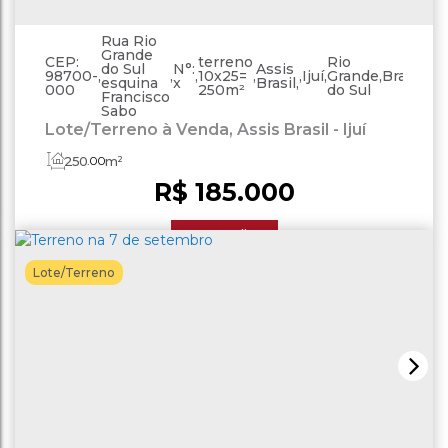
Rua Rio
Grande
CEP:
terreno
Rio
do Sul
N°:
Assis
98700-
,
,
,
10x25=
,
,
Ijuí
,
Grande
,
Brasil
esquina
x
Brasil
000
250m²
do Sul
Francisco
Sabo
Lote/Terreno à Venda, Assis Brasil - Ijuí
250
.00
m²
R$
185.000
Ver Detalhes
Lote/Terreno