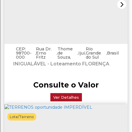
CEP:
Rua Dr.
Thome
Rio
98700-
,
Erno
,
de
,
Ijuí
,
Grande
,
Brasil
000
Fritz
Souza
do Sul
INIGUALÁVEL - Loteamento FLORENÇA
Consulte o Valor
Ver Detalhes
Lote/Terreno