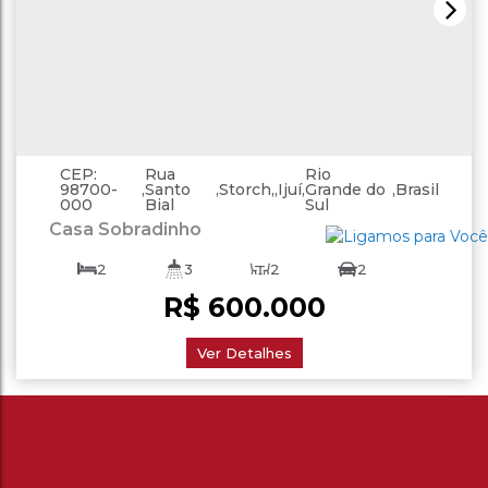
CEP:
Rua
Rio
98700-
,
Santo
,
Storch
,
Ijuí
,
Grande do
,
Brasil
000
Bial
Sul
Casa Sobradinho
2
3
2
2
R$
600.000
248
.00
m²
362
.40
m²
Ver Detalhes