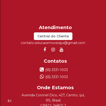
Central do Cliente
contato.solucaoimoveisijui@gmail.com
(55) 3331-1003
(55) 3331-1003
Avenida Coronel Dico
,
427
,
Centro
,
Ijuí
,
RS
,
Brasil
CRECI: 24801 J