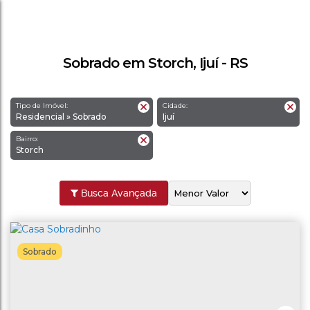
Sobrado em Storch, Ijuí - RS
Tipo de Imóvel:
Cidade:
Residencial » Sobrado
Ijuí
Bairro:
Storch
Busca Avançada
Sobrado