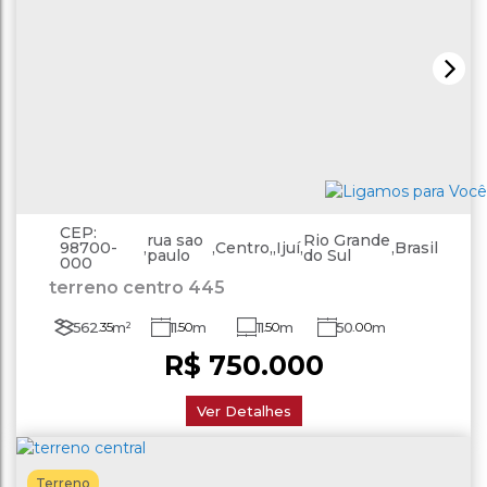
CEP:
rua sao
Rio Grande
98700-
,
,
Centro
,
Ijuí
,
,
Brasil
paulo
do Sul
000
terreno centro 445
562
.35
m²
11
.50
m
11
.50
m
50
.00
m
R$
750.000
50
.00
m
Ver Detalhes
Terreno