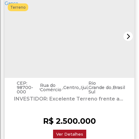
Terreno
CEP:
Rio
Rua do
98700-
,
,
Centro
,
Ijuí
,
Grande do
,
Brasil
Comércio
000
Sul
INVESTIDOR: Excelente Terreno frente ao
Posto do Ganso
R$
2.500.000
Ver Detalhes