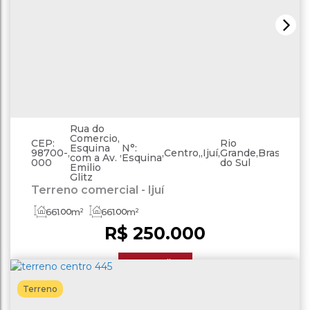
Rua do
Comercio,
CEP:
Rio
Esquina
N°:
98700-
,
,
,
Centro
,
Ijuí
,
Grande
,
Brasil
com a Av.
Esquina
000
do Sul
Emilio
Glitz
Terreno comercial - Ijuí
661
.00
m²
661
.00
m²
R$
250.000
Ver Detalhes
Terreno