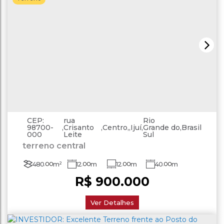
CEP:
rua
Rio
98700-
,
Crisanto
,
Centro
,
Ijuí
,
Grande do
,
Brasil
000
Leite
Sul
terreno central
480
.00
m²
12
.00
m
12
.00
m
40
.00
m
R$
900.000
40
.00
m
Ver Detalhes