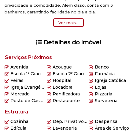
privacidade e comodidade. Além disso, conta com
3
banheiros
, garantindo facilidade no dia a dia.
O imóvel é cercado por uma infraestrutura completa,
Ver mais...
oferecendo fácil acesso a diversos serviços essenciais. Nas
proximidades, você encontrará:
Açougue
Detalhes do Imóvel
Água
Área de Serviço
Serviços Próximos
Avenida
Banco
Avenida
Açougue
Banco
Cozinha
Escola 1º Grau
Escola 2º Grau
Farmácia
Dep. Privativo Subsolo
Feiras
Hospital
Igreja Católica
Despensa
Igreja Evangélica
Locadora
Lojas
Edícula
Mercado
Panificadora
Pizzaria
Energia
Posto de Gasolina
Restaurante
Sorveteria
Escola 1º Grau
Estrutura
Escola 2º Grau
Escritório
Cozinha
Dep. Privativo Subsolo
Despensa
Farmácia
Edícula
Lavanderia
Área de Serviço
Feiras