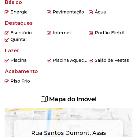
Básico
Hospital
Igreja Católica
Energia
Pavimentação
Água
Igreja Evangélica
Destaques
Internet
Lavanderia
Escritório
Internet
Portão Eletrônico
Não perca a chance de visitar este imóvel que pode ser o lar
Quintal
dos seus sonhos. Entre em contato para agendar uma visita e
conheça pessoalmente todos os detalhes que fazem da
Lazer
Casa 3 dormitórios Assis Brasil
uma excelente escolha para
Piscina
Piscina Aquecida
Salão de Festas
sua família.
Acabamento
Piso Frio
Mapa do Imóvel
Rua Santos Dumont
,
Assis