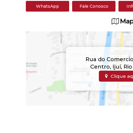
WhatsApp
Fale Conosco
In
Map
Rua do Comerci
Centro
,
Ijuí
,
Rio
Clique aq