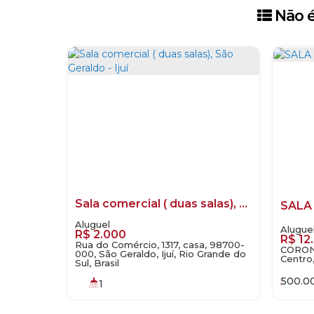
Não é
Sala comercial ( duas salas), São Geraldo - Ijuí
R$
2.000
R$
12
Rua do Comércio, 1317, casa, 98700-
CORONE
000, São Geraldo, Ijuí, Rio Grande do
Centro,
Sul, Brasil
500
.0
1