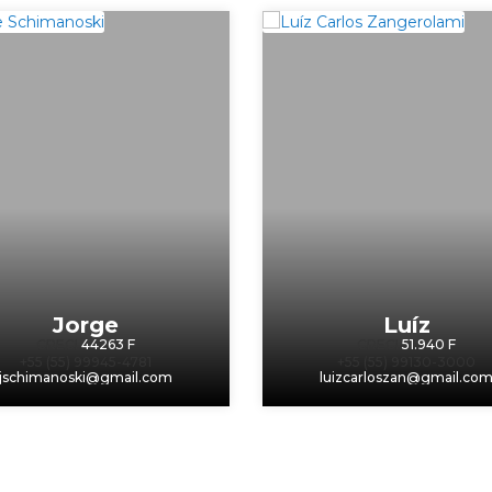
Jorge
Luíz
CRECI
44263 F
CRECI
51.940 F
+55 (55) 99945-4781
+55 (55) 99130-3000
jschimanoski@gmail.com
luizcarloszan@gmail.co