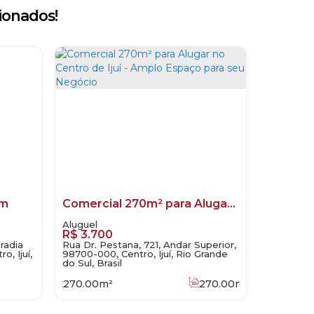
ionados!
um
Comercial 270m² para Alugar no Centro de Ijuí - Amplo Espaço para seu Negócio
R$
3.700
radia
Rua Dr. Pestana, 721, Andar Superior,
, Ijuí,
98700-000, Centro, Ijuí, Rio Grande
do Sul, Brasil
270
.00
m²
270
.00
m²