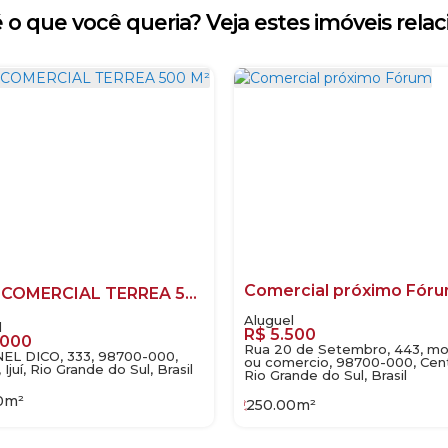
 o que você queria? Veja estes imóveis relac
Comercial próximo Fór
SALA COMERCIAL TERREA 500 M²
R$
5.500
.000
Rua 20 de Setembro, 443, mo
L DICO, 333, 98700-000,
ou comercio, 98700-000, Centro
 Ijuí, Rio Grande do Sul, Brasil
Rio Grande do Sul, Brasil
0
m²
250
.00
m²