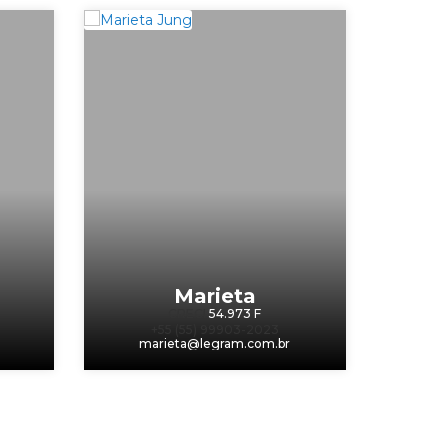
Marieta
CRECI
54.973 F
+55 (55) 99903-2023
m
marieta@legram.com.br