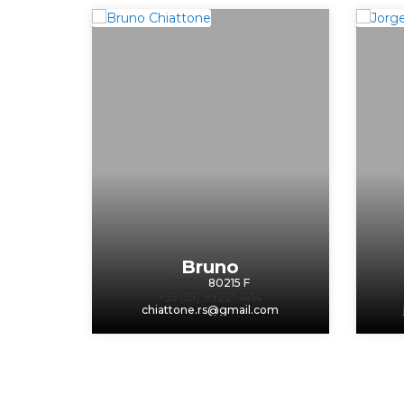
Bruno
CRECI
80215 F
+55 (55) 99221-1414
chiattone.rs@gmail.com
‹
›