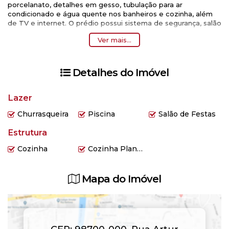
porcelanato, detalhes em gesso, tubulação para ar
condicionado e água quente nos banheiros e cozinha, além
de TV e internet. O prédio possui sistema de segurança, salão
de festas, interfone, medidor de gás individual, hall decorado.
Ver mais...
Permanece no imóvel todos os móveis sob medida. Venha
conferir, faça sua proposta!
Detalhes do Imóvel
Lazer
Churrasqueira
Piscina
Salão de Festas
Estrutura
Cozinha
Cozinha Planejada
Mapa do Imóvel