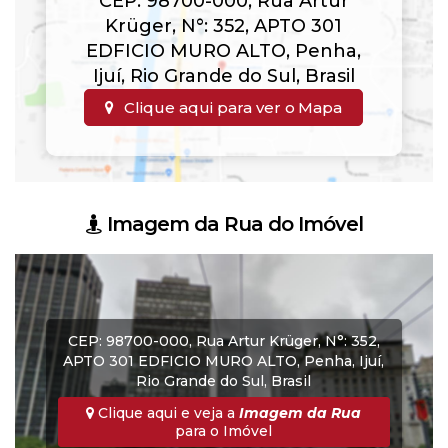
CEP: 98700-000
,
Rua Artur
Krüger
,
N°:
352
,
APTO 301
EDFICIO MURO ALTO
,
Penha
,
Ijuí
,
Rio Grande do Sul
,
Brasil
Clique aqui para ver o
Mapa
Imagem da Rua do Imóvel
CEP: 98700-000
,
Rua Artur Krüger
,
N°:
352
,
APTO 301 EDFICIO MURO ALTO
,
Penha
,
Ijuí
,
Rio Grande do Sul
,
Brasil
Clique aqui e veja a
Imagem da Rua
para o Imóvel