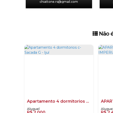
chiattone.rs@gmail.com
‹
›
Não é
Apartamento 4 dormitorios c-Sacada G - Ijuí
R$
2.000
R$
2.