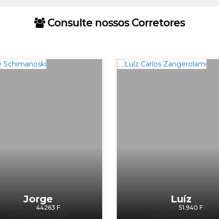
Consulte nossos Corretores
Jorge
Luíz
CRECI
44263 F
CRECI
51.940 F
+55 (55) 99945-4781
+55 (55) 99130-3000