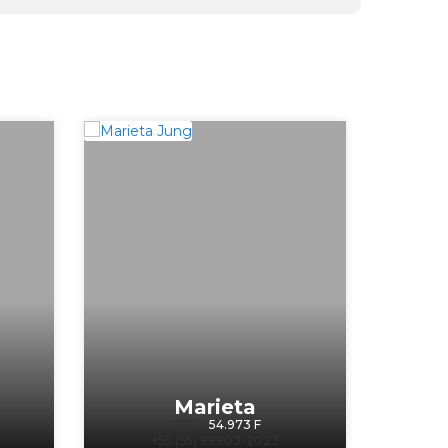
Marieta
CRECI
54.973 F
+55 (55) 99903-2023