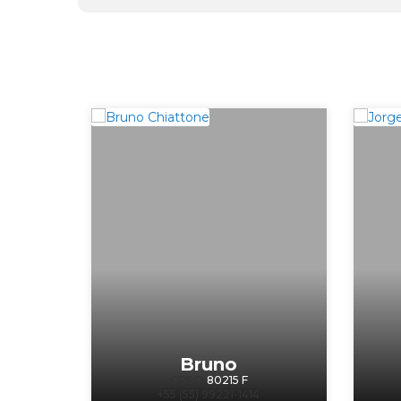
Bruno
CRECI
80215 F
+55 (55) 99221-1414