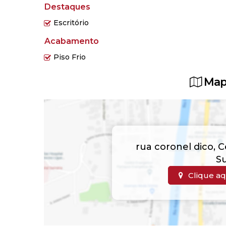
Destaques
Escritório
Acabamento
Piso Frio
Map
rua coronel dico
,
C
Su
Clique aq