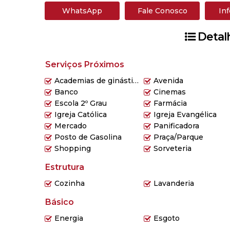
WhatsApp
Fale Conosco
In
Detal
Serviços Próximos
Academias de ginástica
Avenida
Banco
Cinemas
Escola 2º Grau
Farmácia
Igreja Católica
Igreja Evangélica
Mercado
Panificadora
Posto de Gasolina
Praça/Parque
Shopping
Sorveteria
Estrutura
Cozinha
Lavanderia
Básico
Energia
Esgoto