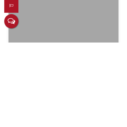
Bruno
CRECI
80215 F
+55 (55) 99221-1414
chiattone.rs@gmail.com
Não é o que você queria? Veja estes