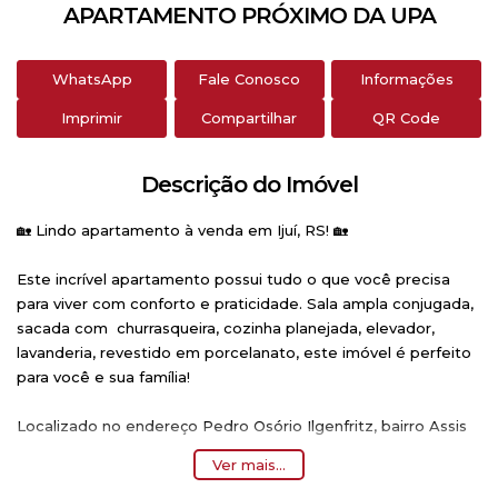
APARTAMENTO PRÓXIMO DA UPA
WhatsApp
Fale Conosco
Informações
Imprimir
Compartilhar
QR Code
Descrição do Imóvel
🏡 Lindo apartamento à venda em Ijuí, RS! 🏡
Este incrível apartamento possui tudo o que você precisa
para viver com conforto e praticidade. Sala ampla conjugada,
sacada com churrasqueira, cozinha planejada, elevador,
lavanderia, revestido em porcelanato, este imóvel é perfeito
para você e sua família!
Localizado no endereço Pedro Osório Ilgenfritz, bairro Assis
Brasil, este apartamento conta com 3 quartos, sendo 1 suíte, 1
Ver mais...
vaga de garagem e 2 salas espaçosas.