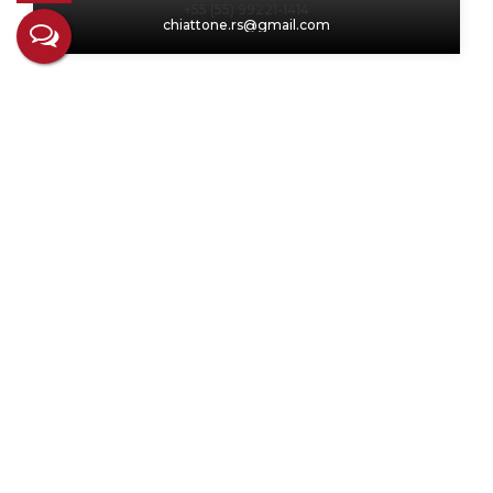
+55 (55) 99221-1414
chiattone.rs@gmail.com
Não é o que você queria? Veja estes
imóveis relacionados!
casa 3 suite