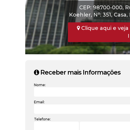
CEP: 98700-000
,
R
Koehler
,
N°:
351
,
Casa
,
Clique aqui e veja
Receber mais Informações
Nome:
Email:
Telefone: