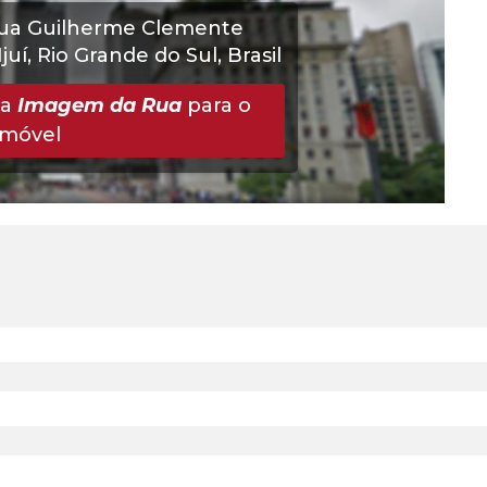
ua Guilherme Clemente
Ijuí
,
Rio Grande do Sul
,
Brasil
 a
Imagem da Rua
para o
Imóvel