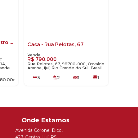
Casa com 2 quartos, Centro - Ijuí
Casa - Rua Pelotas, 67
R$
790.000
E
IA,
Rua Pelotas, 67, 98700-000, Osvaldo
rande
Aranha, Ijuí, Rio Grande do Sul, Brasil
3
2
1
1
280
.00
m²
1
285
.00
m²
420
.00
m²
35
.00
m
10
.00
m
12
.00
m
Avenida Coronel Dico
,
427
,
Centro
,
Ijuí
,
RS
,