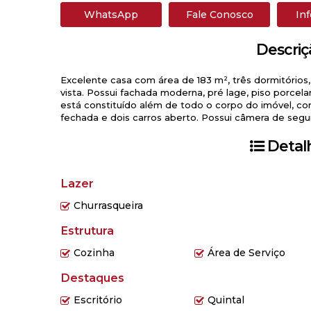
WhatsApp
Fale Conosco
In
Descriç
Excelente casa com área de 183 m², três dormitórios
vista. Possui fachada moderna, pré lage, piso porce
está constituído além de todo o corpo do imóvel, com
fechada e dois carros aberto. Possui câmera de segura
Detal
Lazer
Churrasqueira
Estrutura
Cozinha
Área de Serviço
Destaques
Escritório
Quintal