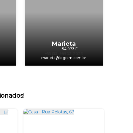
Marieta
CRECI
54.973 F
+55 (55) 99903-2023
m
marieta@legram.com.br
ionados!