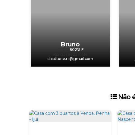
Bruno
CRECI
80215 F
+55 (55) 99221-1414
chiattone.rs@gmail.com
‹
›
Não é