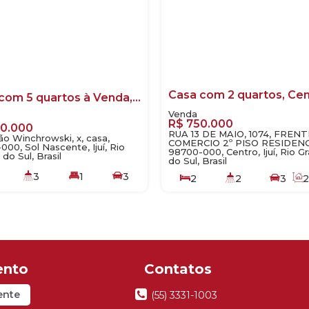
Casa com 5 quartos à Venda, Sol Nascente - Ijuí
R$
750.000
0.000
RUA 13 DE MAIO, 1074, FRENT
o Winchrowski, x, casa,
COMERCIO 2º PISO RESIDENC
00, Sol Nascente, Ijuí, Rio
98700-000, Centro, Ijuí, Rio G
do Sul, Brasil
do Sul, Brasil
3
1
3
2
2
3
m²
250
.00
m²
25
.00
m
ente
(55) 3331-1003