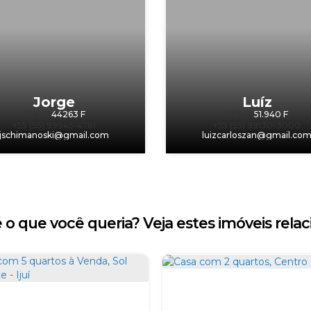
Jorge
Luíz
CRECI
44263 F
CRECI
51.940 F
+55 (55) 99945-4781
+55 (55) 99130-3000
jschimanoski@gmail.com
luizcarloszan@gmail.co
 o que você queria? Veja estes imóveis relac