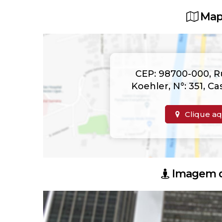
Map
CEP: 98700-000
,
R
Koehler
,
N°:
351
,
Ca
Clique aq
Imagem d