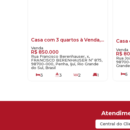
Casa com 3 quartos à Venda, Penha - Ijuí
R$
850.000
R$
80
Rua Francisco Berenhauser, x,
Rua Joã
FRANCISCO BERENHAUSER Nº 875,
98700-0
98700-000, Penha, Ijuí, Rio Grande
Grande 
do Sul, Brasil
5
3
3
2
1
115
.00
2
864
.00
m²
Central do Cli