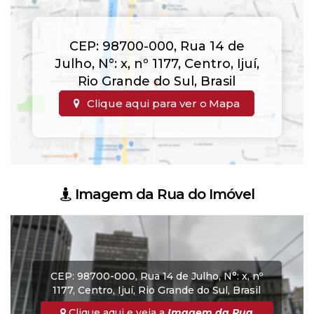
CEP: 98700-000
,
Rua 14 de
Julho
,
N°:
x
,
nº 1177
,
Centro
,
Ijuí
,
Rio Grande do Sul
,
Brasil
Clique aqui para ver o
Mapa
Imagem da Rua do Imóvel
CEP: 98700-000
,
Rua 14 de Julho
,
N°:
x
,
nº
1177
,
Centro
,
Ijuí
,
Rio Grande do Sul
,
Brasil
Clique aqui e veja a
Imagem da Rua