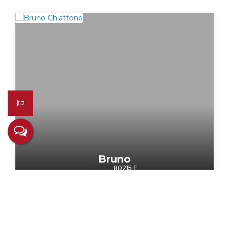
Bruno
CRECI
80215 F
+55 (55) 99221-1414
chiattone.rs@gmail.com