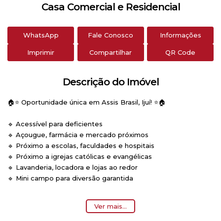
Casa Comercial e Residencial
WhatsApp
Fale Conosco
Informações
Imprimir
Compartilhar
QR Code
Descrição do Imóvel
🏠⭐ Oportunidade única em Assis Brasil, Ijuí! ⭐🏠
🔹 Acessível para deficientes
🔹 Açougue, farmácia e mercado próximos
🔹 Próximo a escolas, faculdades e hospitais
🔹 Próximo a igrejas católicas e evangélicas
🔹 Lavanderia, locadora e lojas ao redor
🔹 Mini campo para diversão garantida
📍 Localização privilegiada: Avenida Getúlio Vargas, nº 882, em
Ver mais...
frente ao portão do cemitério municipal