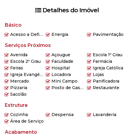
💰 Valor de venda: R$ 850.000,00
Detalhes do Imóvel
🏡 Terreno de 600m²
Básico
🔑 Não perca essa oportunidade! Agende sua visita e venha
conhecer essa incrível casa comercial e residencial em Assis
Acesso a Deficientes
Energia
Pavimentação
Brasil, Ijuí. Entre em contato agora! 🔑
Serviços Próximos
#imóveis #casa #venda #AssisBrasil #Ijuí #RS #oportunidade
Avenida
Açougue
Escola 1º Grau
#propriedade #áreaexterna #escola #mercado #igreja
Escola 2º Grau
Faculdade
Farmácia
#comércio #residencial #comercial
Feiras
Hospital
Igreja Católica
Igreja Evangélica
Locadora
Lojas
Mercado
Mini Campo
Panificadora
Pizzaria
Posto de Gasolina
Restaurante
Sacolão
Estrutura
Cozinha
Despensa
Lavanderia
Área de Serviço
Acabamento