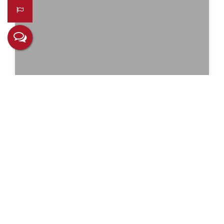
Bruno
CRECI
80215 F
+55 (55) 99221-1414
chiattone.rs@gmail.com
Não é o que você queria? Veja estes