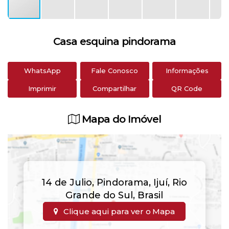
Casa esquina pindorama
WhatsApp
Fale Conosco
Informações
Imprimir
Compartilhar
QR Code
Mapa do Imóvel
14 de Julio
,
Pindorama
,
Ijuí
,
Rio
Grande do Sul
,
Brasil
Clique aqui para ver o
Mapa