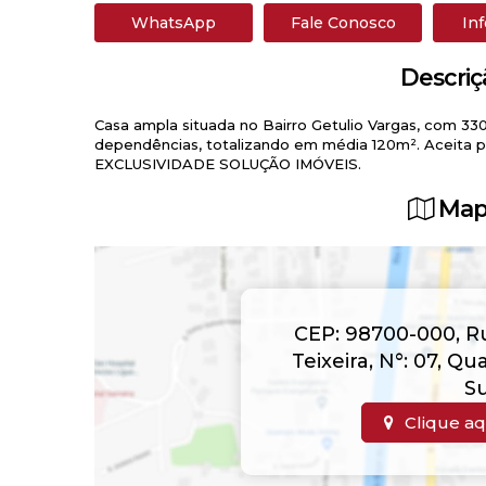
WhatsApp
Fale Conosco
In
Descriç
Casa ampla situada no Bairro Getulio Vargas, com 3
dependências, totalizando em média 120m². Aceita 
EXCLUSIVIDADE SOLUÇÃO IMÓVEIS.
Map
CEP: 98700-000
,
R
Teixeira
,
N°:
07
,
Qua
Su
Clique aq