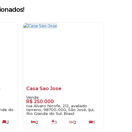
ionados!
s
Casa Sao Jose
R$
250.000
rua Alvaro Nicofe, 212, avaliado
ande do
terreno, 98700-000, São José, Ijuí,
Rio Grande do Sul, Brasil
2
2
1
2
1
496
.00
m²
94
.00
m²
300
.00
m²