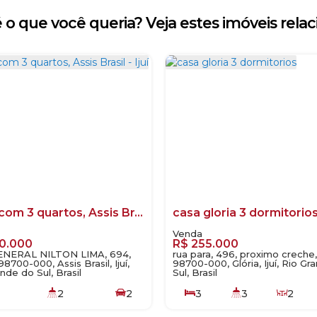
 o que você queria? Veja estes imóveis relac
Casa com 3 quartos, Assis Brasil - Ijuí
casa gloria 3 dormitorio
0.000
R$
255.000
NERAL NILTON LIMA, 694,
rua para, 496, proximo creche,
8700-000, Assis Brasil, Ijuí,
98700-000, Glória, Ijuí, Rio Gr
nde do Sul, Brasil
Sul, Brasil
2
2
3
3
2
1
140
.00
m²