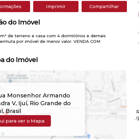
formações
Imprimir
Compartilhar
ão do Imóvel
30m² de terreno e casa com 4 dormitórios e demais
permuta por imóvel de menor valor. VENDA COM
a do Imóvel
ua Monsenhor Armando
dra V
,
Ijuí
,
Rio Grande do
l
,
Brasil
R
I
ui para ver o
Mapa