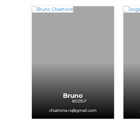
Bruno
CRECI
80215 F
+55 (55) 99221-1414
chiattone.rs@gmail.com
‹
›