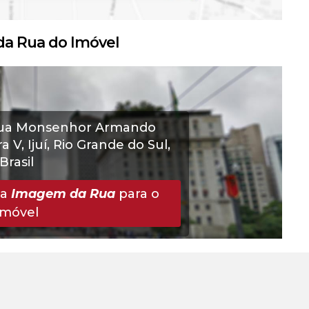
a Rua do Imóvel
ua Monsenhor Armando
a V
,
Ijuí
,
Rio Grande do Sul
,
Brasil
 a
Imagem da Rua
para o
Imóvel