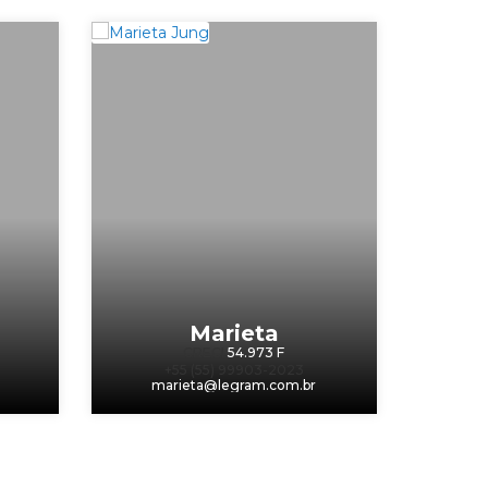
Marieta
CRECI
54.973 F
+55 (55) 99903-2023
m
marieta@legram.com.br