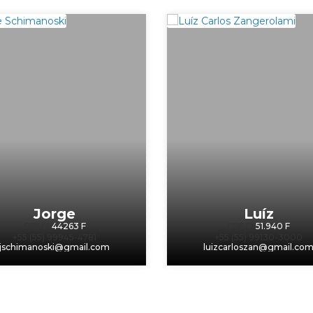
Jorge
Luíz
CRECI
44263 F
CRECI
51.940 F
+55 (55) 99945-4781
+55 (55) 99130-3000
jschimanoski@gmail.com
luizcarloszan@gmail.co