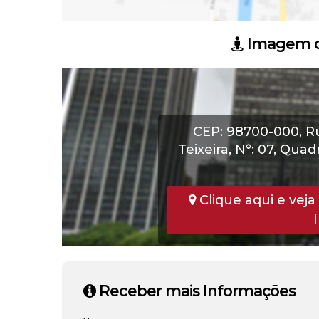
Imagem d
CEP: 98700-000
,
R
Teixeira
,
N°:
07
,
Quadr
Clique aqui e veja
Receber mais Informações