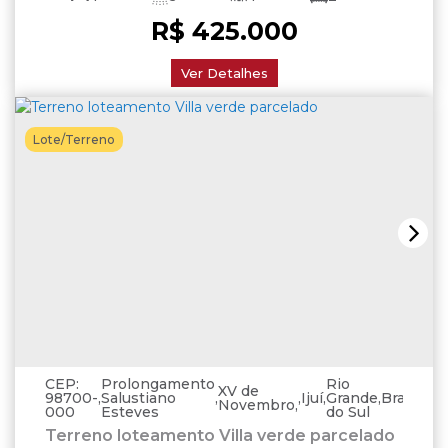
R$
425.000
2
200
.00
m²
250
.00
m²
Ver Detalhes
Lote/Terreno
CEP:
Prolongamento
Rio
XV de
98700-
,
Salustiano
,
,
Ijuí
,
Grande
,
Brasil
Novembro
000
Esteves
do Sul
Terreno loteamento Villa verde parcelado