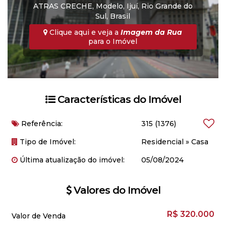
ATRAS CRECHE
,
Modelo
,
Ijuí
,
Rio Grande do
Sul
,
Brasil
Clique aqui e veja a
Imagem da Rua
para o Imóvel
Características do Imóvel
Referência:
315
(1376)
Tipo de Imóvel:
Residencial
»
Casa
Última atualização do imóvel:
05/08/2024
Valores do Imóvel
R$
320.000
Valor de Venda