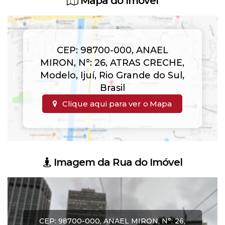
Mapa do Imóvel
CEP: 98700-000
,
ANAEL
MIRON
,
N°:
26
,
ATRAS CRECHE
,
Modelo
,
Ijuí
,
Rio Grande do Sul
,
Brasil
Clique aqui para ver o
Mapa
Imagem da Rua do Imóvel
CEP: 98700-000
,
ANAEL MIRON
,
N°:
26
,