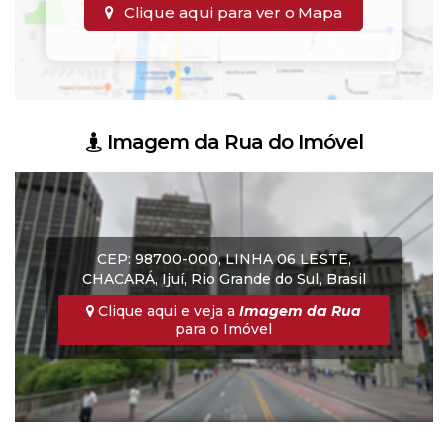
Clique aqui para ver o
Mapa
Imagem da Rua do Imóvel
CEP: 98700-000
,
LINHA 06 LESTE
,
CHACARÁ
,
Ijuí
,
Rio Grande do Sul
,
Brasil
Clique aqui e veja a
Imagem da Rua
para o Imóvel