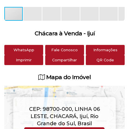
Chácara à Venda - Ijuí
WhatsApp
Fale Conosco
Informações
Imprimir
Compartilhar
QR Code
Mapa do Imóvel
CEP: 98700-000
,
LINHA 06
LESTE
,
CHACARÁ
,
Ijuí
,
Rio
Grande do Sul
,
Brasil