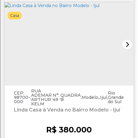
Casa
RUA
CEP:
Rio
ADEMAR
N°:
QUADRA
98700-
,
,
,
,
Modelo
,
Ijuí
,
Grande
,
Brasil
ARTHUR
49
B
000
do Sul
KELM
Linda Casa à Venda no Bairro Modelo - Ijuí
R$
380.000