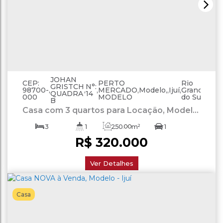
JOHAN
CEP:
PERTO
Rio
GRISTCH
N°:
98700-
,
,
,
MERCADO
,
Modelo
,
Ijuí
,
Grande
,
Bras
QUADRA
14
000
MODELO
do Sul
B
Casa com 3 quartos para Locação, Modelo
- Ijuí
3
1
250
.00
m²
1
R$
320.000
Ver Detalhes
Casa