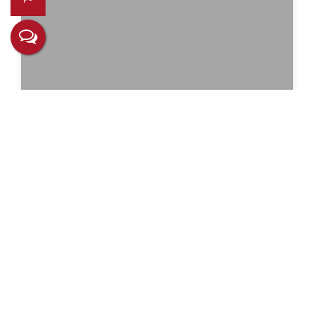
Bruno
CRECI
80215 F
+55 (55) 99221-1414
chiattone.rs@gmail.com
Não é o que você queria? Veja estes
imóveis relacionados!