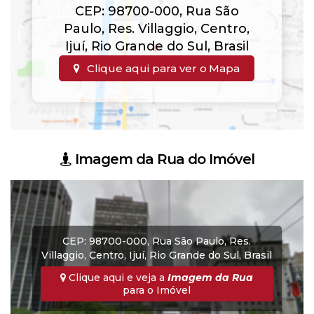
CEP: 98700-000
,
Rua São
Paulo
,
Res. Villaggio
,
Centro
,
Ijuí
,
Rio Grande do Sul
,
Brasil
Clique aqui para ver o
Mapa
Imagem da Rua do Imóvel
CEP: 98700-000
,
Rua São Paulo
,
Res.
Villaggio
,
Centro
,
Ijuí
,
Rio Grande do Sul
,
Brasil
Clique aqui e veja a
Imagem da Rua
para o Imóvel