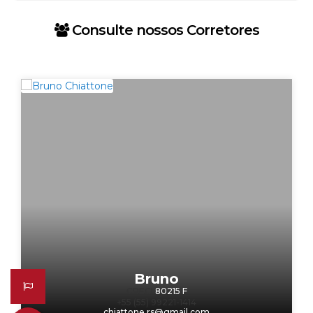
Consulte nossos Corretores
Bruno
CRECI
80215 F
+55 (55) 99221-1414
chiattone.rs@gmail.com