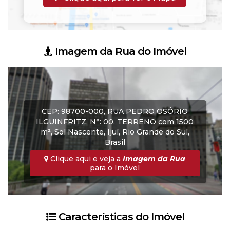
Imagem da Rua do Imóvel
CEP: 98700-000
,
RUA PEDRO OSÓRIO
ILGUINFRITZ
,
N°:
00
,
TERRENO com 1500
m²
,
Sol Nascente
,
Ijuí
,
Rio Grande do Sul
,
Brasil
Clique aqui e veja a
Imagem da Rua
para o Imóvel
Características do Imóvel