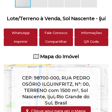
Lote/Terreno à Venda, Sol Nascente - Ijuí
WhatsApp
Fale Conosco
Informações
Imprimir
Compartilhar
QR Code
Mapa do Imóvel
CEP: 98700-000
,
RUA PEDRO
OSÓRIO ILGUINFRITZ
,
N°:
00
,
TERRENO com 1500 m²
,
Sol
Nascente
,
Ijuí
,
Rio Grande do
Sul
,
Brasil
Clique aqui para ver o
Mapa