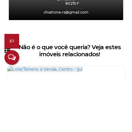
CRECI
80215 F
+55 (55) 99221-1414
chiattone.rs@gmail.com
Não é o que você queria? Veja estes
imóveis relacionados!