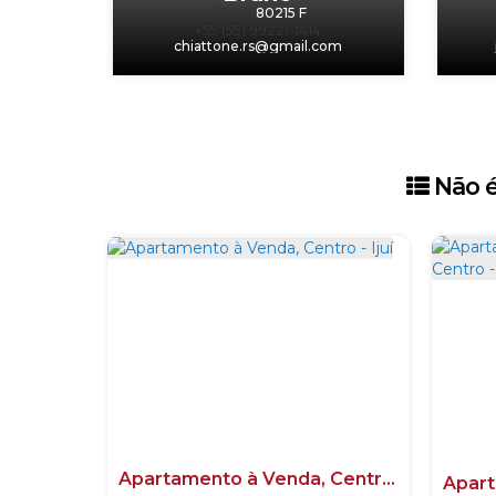
CRECI
80215 F
+55 (55) 99221-1414
chiattone.rs@gmail.com
‹
›
Não é
Apartamento à Venda, Centro - Ijuí