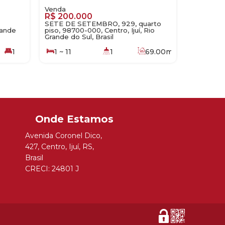
R$
200.000
SETE DE SETEMBRO, 929, quarto
rande
piso, 98700-000, Centro, Ijuí, Rio
Grande do Sul, Brasil
1
1 ~ 11
1
69
.00
m²
120
.00
m²
Avenida Coronel Dico
,
427
,
Centro
,
Ijuí
,
RS
,
Brasil
CRECI: 24801 J