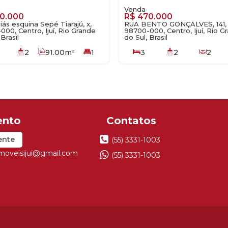
0.000
R$
470.000
ás esquina Sepé Tiarajú, x,
RUA BENTO GONÇALVES, 141,
00, Centro, Ijuí, Rio Grande
98700-000, Centro, Ijuí, Rio G
 Brasil
do Sul, Brasil
2
91
.00
m²
1
3
2
2
130
.00
m²
1
ente
(55) 3331-1003
imoveisijui@gmail.com
(55) 3331-1003