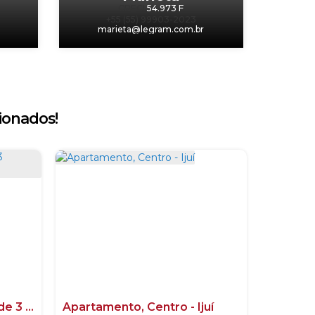
CRECI
54.973 F
+55 (55) 99903-2023
m
marieta@legram.com.br
ionados!
Apartamento CENTRAL de 3 dormitórios com garagem,
Apartamento, Centro - Ijuí