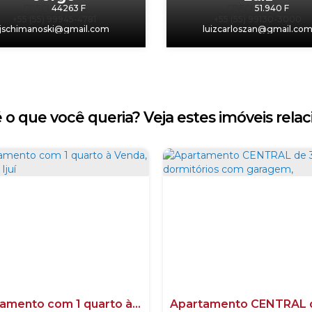
CRECI
44263 F
CRECI
51.940 F
+55 (55) 99945-4781
+55 (55) 99130-3000
jschimanoski@gmail.com
luizcarloszan@gmail.co
 o que você queria? Veja estes imóveis relac
Apartamento com 1 quarto à Venda, Centro - Ijuí