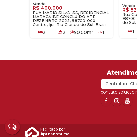
R$
400.000
R$
62
RUA MARIO SILVA, SS, RESIDENCIAL
Rua Goi
MARACAIBE CONCLUIDO ATE
98700-0
DEZEMBRO 2023, 98700-000,
do Sul,
Centro, Ijuí, Rio Grande do Sul, Brasil
1
2
2
90
.00
m²
1
1
1
90
.00
m²
2
75
.00
m²
Central do Cli
contato.solucao