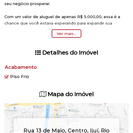
seu negócio prosperar.
Com um valor de aluguel de apenas R$ 5.000,00, essa é a
chance que você estava esperando para expandir sua
empresa em uma localização estratégica no coração da
Ver mais...
cidade.
Não perca tempo, agende uma visita hoje mesmo e garanta
Detalhes do Imóvel
o seu espaço neste endereço privilegiado. Contate-nos agora
e venha fazer parte desse sucesso! 553331 1003.}
Acabamento
Piso Frio
Mapa do Imóvel
Rua 13 de Maio
,
Centro
,
Ijuí
,
Rio