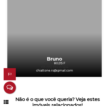
Bruno
CRECI
80215 F
+55 (55) 99221-1414
chiattone.rs@gmail.com
Não é o que você queria? Veja estes
imóveis relacionados!