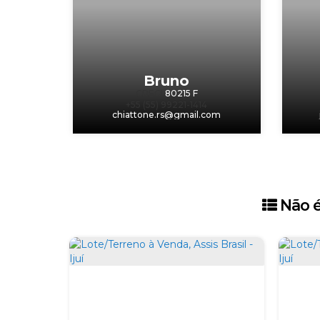
Bruno
CRECI
80215 F
+55 (55) 99221-1414
chiattone.rs@gmail.com
‹
›
Não é