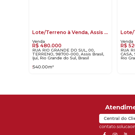
Lote/Terreno à Venda, Assis Brasil - Ijuí
R$
480.000
R$
52
RUA RIO GRANDE DO SUL, 00,
RUA R
TERRENO, 98700-000, Assis Brasil,
CASA, 9
Ijuí, Rio Grande do Sul, Brasil
Rio Gra
540
.00
m²
Central do Cli
contato.solucao