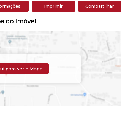
formações
Imprimir
Compartilhar
a do Imóvel
ui para ver o
Mapa