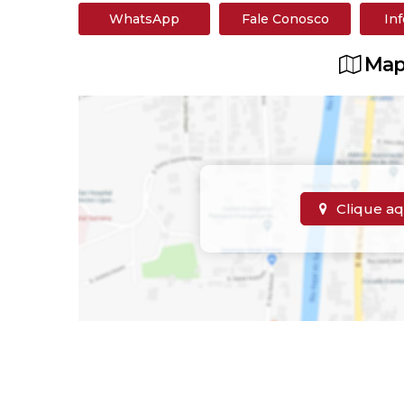
WhatsApp
Fale Conosco
In
Map
Clique aq