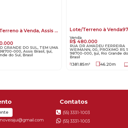
Lote/Terreno à Venda, Assis Brasil - Ijuí
R$
480.000
0.000
RUA DR AMADEU FERREIRA
IO GRANDE DO SUL, TEM UMA
WEIMANN, 00, PRÓXIMO RS 1
8700-000, Assis Brasil, Ijuí,
98700-000, Ijuí, Rio Grande do
nde do Sul, Brasil
Brasil
1381
.85
m²
46
.20
m
ente
(55) 3331-1003
imoveisijui@gmail.com
(55) 3331-1003