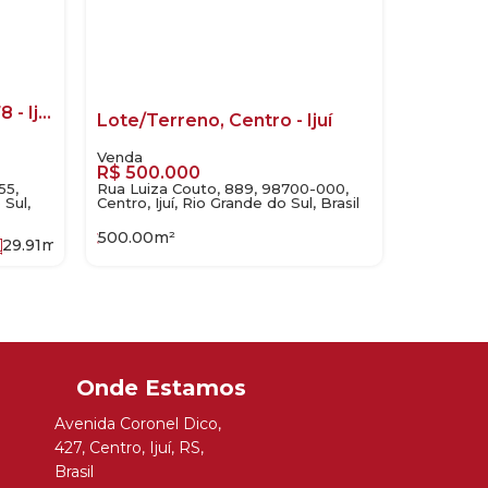
Lote/Terreno à Venda978 - Ijuí
Lote/Terreno, Centro - Ijuí
R$
500.000
55,
Rua Luiza Couto, 889, 98700-000,
 Sul,
Centro, Ijuí, Rio Grande do Sul, Brasil
500
.00
m²
29
.91
m
Avenida Coronel Dico
,
427
,
Centro
,
Ijuí
,
RS
,
Brasil