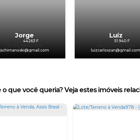
Jorge
Luíz
CRECI
44263 F
CRECI
51.940 F
+55 (55) 99945-4781
+55 (55) 99130-3000
jschimanoski@gmail.com
luizcarloszan@gmail.co
 o que você queria? Veja estes imóveis relac