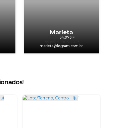
Marieta
CRECI
54.973 F
+55 (55) 99903-2023
m
marieta@legram.com.br
ionados!