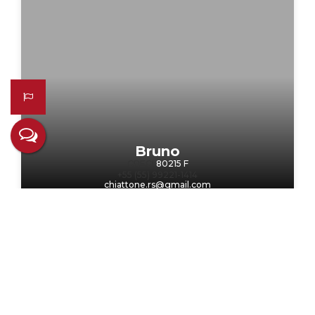
Bruno
CRECI
80215 F
+55 (55) 99221-1414
chiattone.rs@gmail.com
Não é o que você queria? Veja estes
imóveis relacionados!