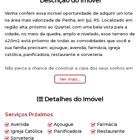
Descrição do Imóvel
Venha conferir essa incrível oportunidade de adquirir um lote
na área mais valorizada de Penha, em Ijuí, RS. Localizado em
região alta, próximo ao Quartel, com uma bela vista para a
cidade, no meio da quadra, amplo e nivelado, esse terreno de
420m2 está próximo de todas as comodidades que você e
sua família precisam: açougue, avenida, farmácia, igreja
católica, panificadora, restaurante e sorveteria.
Não perca a chance de construir a casa dos seus sonhos em
um bairro tranquilo e com toda a infraestrutura necessária.
Ver mais...
Consulte o valor e não deixe essa oportunidade passar. Entre
em contato conosco e agende uma visita!
Detalhes do Imóvel
Serviços Próximos
Avenida
Açougue
Farmácia
Igreja Católica
Panificadora
Restaurante
Sorveteria