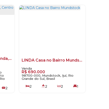
Casa com 3 quartos à Venda, Centro - Ijuí
LINDA Casa no Bairro Mundstock
R$
690.000
io
sto
98700-000, Mundstock, Ijuí, Rio
Rio
Grande do Sul, Brasil
2
2
2
1
2
2
129
.00
m²
360
.00
m²
260
.00
m²