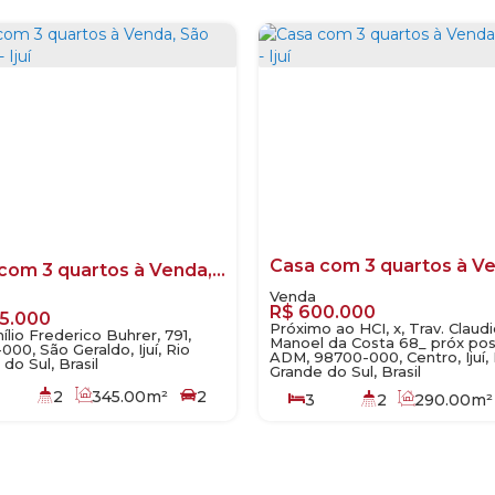
Casa com 3 quartos à Venda, São Geraldo - Ijuí
R$
600.000
5.000
Próximo ao HCI, x, Trav. Claud
lio Frederico Buhrer, 791,
Manoel da Costa 68_ próx po
00, São Geraldo, Ijuí, Rio
ADM, 98700-000, Centro, Ijuí, 
do Sul, Brasil
Grande do Sul, Brasil
2
345
.00
m²
2
3
2
290
.00
m²
0
m²
130
.00
m²