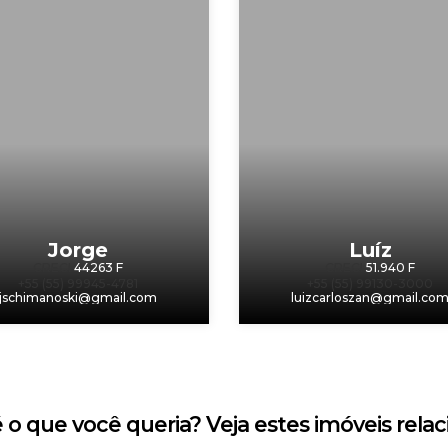
Jorge
Luíz
CRECI
44263 F
CRECI
51.940 F
+55 (55) 99945-4781
+55 (55) 99130-3000
jschimanoski@gmail.com
luizcarloszan@gmail.co
 o que você queria? Veja estes imóveis relac