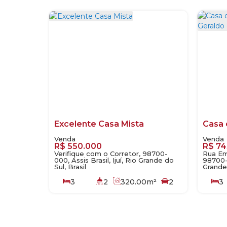
Excelente Casa Mista
R$
550.000
R$
74
Verifique com o Corretor, 98700-
Rua Emí
000, Assis Brasil, Ijuí, Rio Grande do
98700-0
Sul, Brasil
Grande 
3
2
320
.00
m²
2
3
180
.00
m²
153
.0