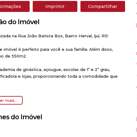
formações
Imprimir
Compartilhar
ão do Imóvel
zada na Rua João Batista Bos, Bairro Herval, Ijuí, RS!
e imóvel é perfeito para você e sua família. Além disso,
no de 550m2.
demia de ginástica, açougue, escolas de 1º e 2º grau,
anificadora e lojas, proporcionando toda a comodidade que
o, sistema de água e esgoto, pavimentação, piso frio e
er mais...
busca conforto e praticidade.
hes do Imóvel
 imóvel. Consulte o valor e agende sua visita agora mesmo!