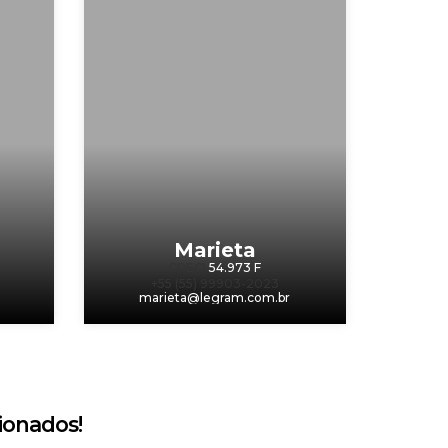
Marieta
CRECI
54.973 F
+55 (55) 99903-2023
m
marieta@legram.com.br
ionados!