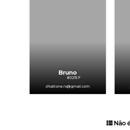
Bruno
CRECI
80215 F
+55 (55) 99221-1414
chiattone.rs@gmail.com
‹
›
Não é