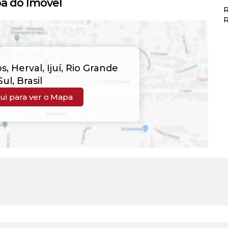
a do Imóvel
R
R
os
,
Herval
,
Ijuí
,
Rio Grande
Sul
,
Brasil
ui para ver o
Mapa