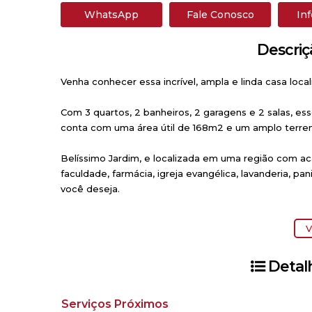
WhatsApp
Fale Conosco
In
Descriç
Venha conhecer essa incrível, ampla e linda casa locali
Com 3 quartos, 2 banheiros, 2 garagens e 2 salas, ess
conta com uma área útil de 168m2 e um amplo terre
Belíssimo Jardim, e localizada em uma região com aca
faculdade, farmácia, igreja evangélica, lavanderia, p
você deseja.
Com cozinha planejada, churrasqueira, ar condicionad
V
energia, esse imóvel é a escolha perfeita para quem 
Detal
Não perca a oportunidade de adquirir esse excelente
Serviços Próximos