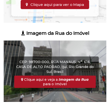
Clique aqui para ver o
Mapa
Imagem da Rua do Imóvel
CEP: 98700-000
,
RUA MANAUS
,
N°:
616
,
CASA DE ALTO PADRAO
,
Ijuí
,
Rio Grande do
Sul
,
Brasil
Clique aqui e veja a
Imagem da Rua
para o Imóvel