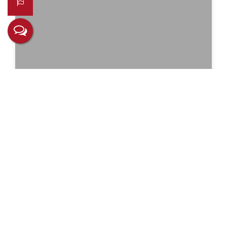
Bruno
CRECI
80215 F
+55 (55) 99221-1414
chiattone.rs@gmail.com
Não é o que você queria? Veja estes
imóveis relacionados!