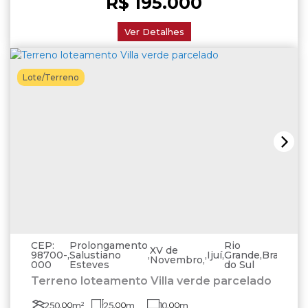
R$
195.000
Ver Detalhes
Lote/Terreno
CEP:
Prolongamento
Rio
XV de
98700-
,
Salustiano
,
,
Ijuí
,
Grande
,
Brasil
Novembro
000
Esteves
do Sul
Terreno loteamento Villa verde parcelado
250
.00
m²
25
.00
m
10
.00
m