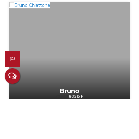
Bruno
CRECI
80215 F
+55 (55) 99221-1414
chiattone.rs@gmail.com