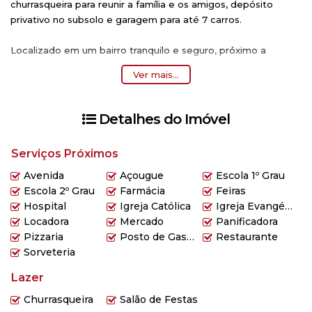
churrasqueira para reunir a família e os amigos, depósito
privativo no subsolo e garagem para até 7 carros.
Localizado em um bairro tranquilo e seguro, próximo a
escolas, farmácias, feiras e com fácil acesso a avenidas e
Ver mais...
serviços essenciais. Com uma área útil de 260 m2 e um
terreno de 500 m2, este imóvel é perfeito para quem busca
conforto e praticidade.
Detalhes do Imóvel
Não perca essa oportunidade! Agende uma visita e venha
Serviços Próximos
conhecer seu novo lar. Valor de venda R$ 1.150.000,00. Entre
em contato conosco para mais informações. Aguardamos por
Avenida
Açougue
Escola 1º Grau
você!
Escola 2º Grau
Farmácia
Feiras
Hospital
Igreja Católica
Igreja Evangélica
Locadora
Mercado
Panificadora
Pizzaria
Posto de Gasolina
Restaurante
Sorveteria
Lazer
Churrasqueira
Salão de Festas