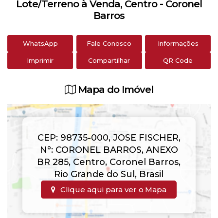
Lote/Terreno à Venda, Centro - Coronel
Barros
WhatsApp
Fale Conosco
Informações
Imprimir
Compartilhar
QR Code
Mapa do Imóvel
CEP: 98735-000
,
JOSE FISCHER
,
N°:
CORONEL BARROS
,
ANEXO
BR 285
,
Centro
,
Coronel Barros
,
Rio Grande do Sul
,
Brasil
Clique aqui para ver o
Mapa