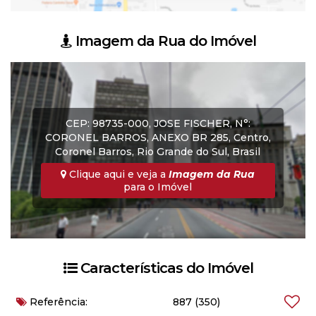
Imagem da Rua do Imóvel
CEP: 98735-000
,
JOSE FISCHER
,
N°:
CORONEL BARROS
,
ANEXO BR 285
,
Centro
,
Coronel Barros
,
Rio Grande do Sul
,
Brasil
Clique aqui e veja a
Imagem da Rua
para o Imóvel
Características do Imóvel
Referência:
887
(350)