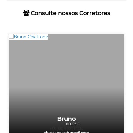
Consulte nossos Corretores
Bruno
CRECI
80215 F
+55 (55) 99221-1414
chiattone.rs@gmail.com